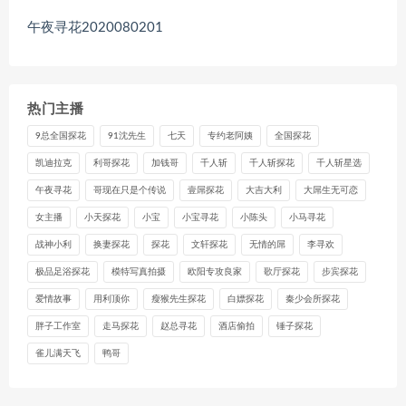
午夜寻花2020080201
热门主播
9总全国探花
91沈先生
七天
专约老阿姨
全国探花
凯迪拉克
利哥探花
加钱哥
千人斩
千人斩探花
千人斩星选
午夜寻花
哥现在只是个传说
壹屌探花
大吉大利
大屌生无可恋
女主播
小天探花
小宝
小宝寻花
小陈头
小马寻花
战神小利
换妻探花
探花
文轩探花
无情的屌
李寻欢
极品足浴探花
模特写真拍摄
欧阳专攻良家
歌厅探花
步宾探花
爱情故事
用利顶你
瘦猴先生探花
白嫖探花
秦少会所探花
胖子工作室
走马探花
赵总寻花
酒店偷拍
锤子探花
雀儿满天飞
鸭哥