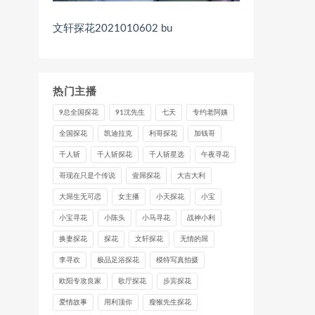
文轩探花2021010602 bu
热门主播
9总全国探花
91沈先生
七天
专约老阿姨
全国探花
凯迪拉克
利哥探花
加钱哥
千人斩
千人斩探花
千人斩星选
午夜寻花
哥现在只是个传说
壹屌探花
大吉大利
大屌生无可恋
女主播
小天探花
小宝
小宝寻花
小陈头
小马寻花
战神小利
换妻探花
探花
文轩探花
无情的屌
李寻欢
极品足浴探花
模特写真拍摄
欧阳专攻良家
歌厅探花
步宾探花
爱情故事
用利顶你
瘦猴先生探花