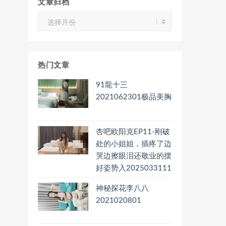
文章归档
文
章
归
档
热门文章
91龍十三
2021062301极品美胸
杏吧欧阳克EP11-刚破
处的小姐姐，插疼了边
哭边擦眼泪还敬业的摆
好姿势入2025033111
神秘探花李八八
2021020801