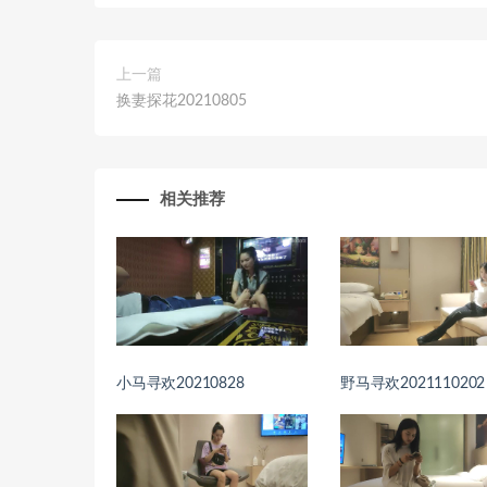
上一篇
换妻探花20210805
相关推荐
小马寻欢20210828
野马寻欢2021110202