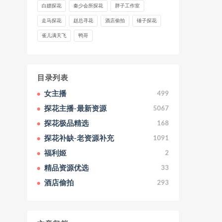
白嫖探花
秦少会所探花
胖子工作室
走马探花
赵总寻花
酒店偷拍
锤子探花
雀儿满天飞
鸭哥
目录列表
女主播
499
探花主播-最新资源
5067
探花极品精选
168
探花补缺-老资源补充
1091
福利姬
2
精品资源优选
33
酒店偷拍
293