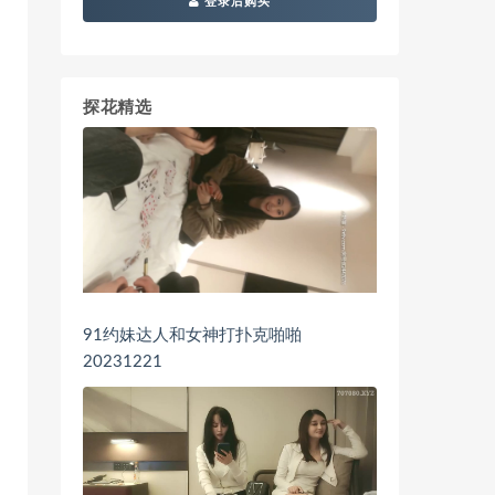
登录后购买
探花精选
91约妹达人和女神打扑克啪啪
20231221