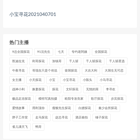
小宝寻花2021040701
热门主播
9总全国探花
91沈先生
七天
专约老阿姨
全国探花
凯迪拉克
利哥探花
加钱哥
千人斩
千人斩探花
千人斩星选
午夜寻花
哥现在只是个传说
壹屌探花
大吉大利
大屌生无可恋
女主播
小天探花
小宝
小宝寻花
小陈头
小马寻花
战神小利
换妻探花
探花
文轩探花
无情的屌
李寻欢
极品足浴探花
模特写真拍摄
欧阳专攻良家
歌厅探花
步宾探花
爱情故事
用利顶你
瘦猴先生探花
白嫖探花
秦少会所探花
胖子工作室
走马探花
赵总寻花
酒店偷拍
锤子探花
雀儿满天飞
鸭哥