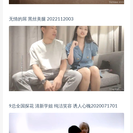
无情的屌 黑丝美腿 2022112003
9总全国探花 清新学姐 纯洁笑容 诱人心魄2020071701