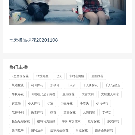
七天极品探花20201108
热门主播
9总全国探花
91沈先生
七天
专约老阿姨
全国探花
凯迪拉克
利哥探花
加钱哥
千人斩
千人斩探花
千人斩星选
午夜寻花
哥现在只是个传说
壹屌探花
大吉大利
大屌生无可恋
女主播
小天探花
小宝
小宝寻花
小陈头
小马寻花
战神小利
换妻探花
探花
文轩探花
无情的屌
李寻欢
极品足浴探花
模特写真拍摄
欧阳专攻良家
歌厅探花
步宾探花
爱情故事
用利顶你
瘦猴先生探花
白嫖探花
秦少会所探花