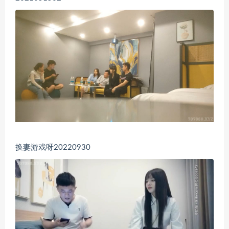
换妻游戏呀20220930