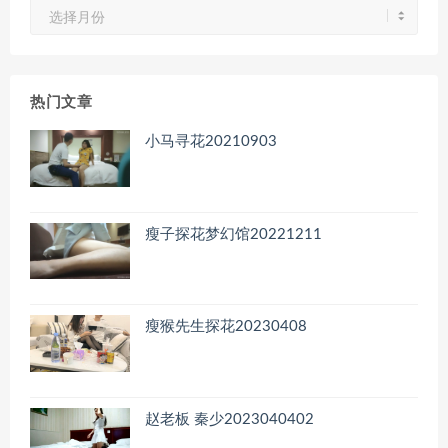
文
章
归
档
热门文章
小马寻花20210903
瘦子探花梦幻馆20221211
瘦猴先生探花20230408
赵老板 秦少2023040402