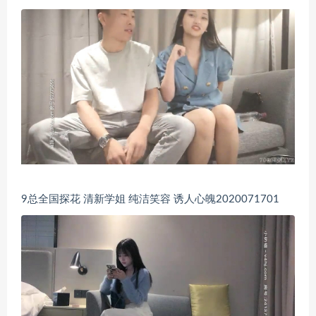
9总全国探花 清新学姐 纯洁笑容 诱人心魄2020071701