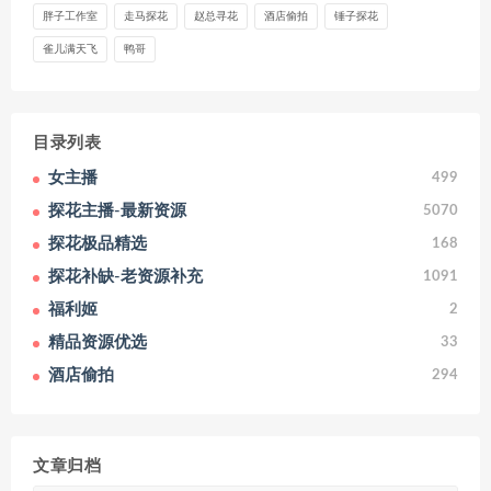
胖子工作室
走马探花
赵总寻花
酒店偷拍
锤子探花
雀儿满天飞
鸭哥
目录列表
女主播
499
探花主播-最新资源
5070
探花极品精选
168
探花补缺-老资源补充
1091
福利姬
2
精品资源优选
33
酒店偷拍
294
文章归档