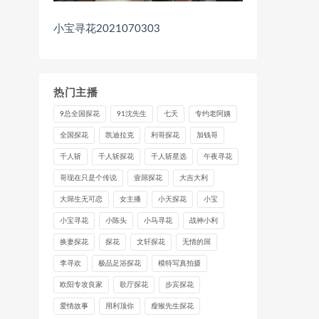
小宝寻花2021070303
热门主播
9总全国探花
91沈先生
七天
专约老阿姨
全国探花
凯迪拉克
利哥探花
加钱哥
千人斩
千人斩探花
千人斩星选
午夜寻花
哥现在只是个传说
壹屌探花
大吉大利
大屌生无可恋
女主播
小天探花
小宝
小宝寻花
小陈头
小马寻花
战神小利
换妻探花
探花
文轩探花
无情的屌
李寻欢
极品足浴探花
模特写真拍摄
欧阳专攻良家
歌厅探花
步宾探花
爱情故事
用利顶你
瘦猴先生探花