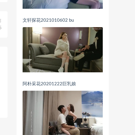
文轩探花2021010602 bu
篇
5
阿朴采花20201222巨乳娘