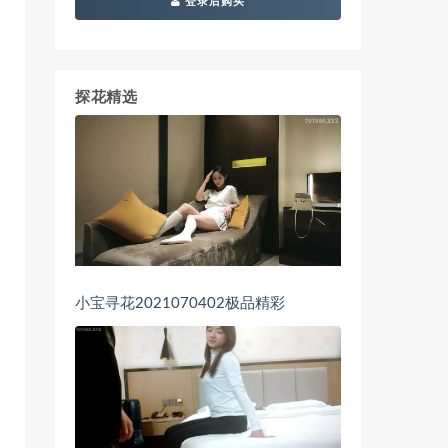
登录后购买
探花精选
小宝寻花2021070402极品精彩