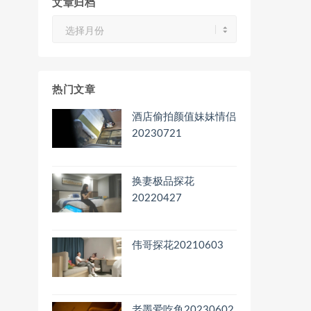
文章归档
文
章
归
档
热门文章
酒店偷拍颜值妹妹情侣
20230721
换妻极品探花
20220427
伟哥探花20210603
老墨爱吃鱼20230602