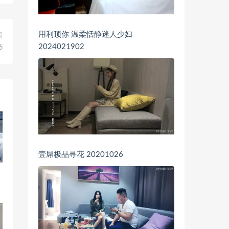
用利顶你 温柔恬静迷人少妇
篇
2024021902
6
壹屌极品寻花 20201026