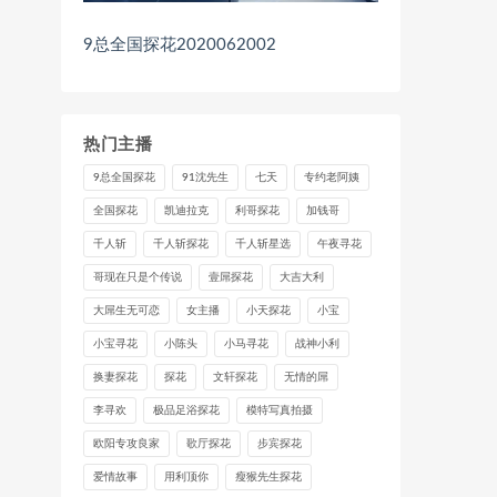
9总全国探花2020062002
热门主播
9总全国探花
91沈先生
七天
专约老阿姨
全国探花
凯迪拉克
利哥探花
加钱哥
千人斩
千人斩探花
千人斩星选
午夜寻花
哥现在只是个传说
壹屌探花
大吉大利
大屌生无可恋
女主播
小天探花
小宝
小宝寻花
小陈头
小马寻花
战神小利
换妻探花
探花
文轩探花
无情的屌
李寻欢
极品足浴探花
模特写真拍摄
欧阳专攻良家
歌厅探花
步宾探花
爱情故事
用利顶你
瘦猴先生探花