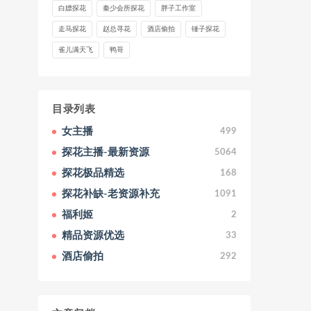
白嫖探花
秦少会所探花
胖子工作室
走马探花
赵总寻花
酒店偷拍
锤子探花
雀儿满天飞
鸭哥
目录列表
女主播
499
探花主播-最新资源
5064
探花极品精选
168
探花补缺-老资源补充
1091
福利姬
2
精品资源优选
33
酒店偷拍
292