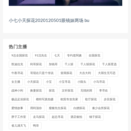
小七小天探花2020120501眼镜妹两场 bu
热门主播
9总全国探花
91沈先生
七天
专约老阿姨
全国探花
凯迪拉克
利哥探花
加钱哥
千人斩
千人斩探花
千人斩星选
午夜寻花
哥现在只是个传说
壹屌探花
大吉大利
大屌生无可恋
女主播
小天探花
小宝
小宝寻花
小陈头
小马寻花
战神小利
换妻探花
探花
文轩探花
无情的屌
李寻欢
极品足浴探花
模特写真拍摄
欧阳专攻良家
歌厅探花
步宾探花
爱情故事
用利顶你
瘦猴先生探花
白嫖探花
秦少会所探花
胖子工作室
走马探花
赵总寻花
酒店偷拍
锤子探花
雀儿满天飞
鸭哥