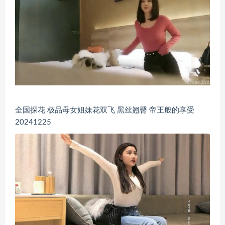
全国探花 极品母女姐妹花双飞 黑丝翘臀 帝王般的享受
20241225