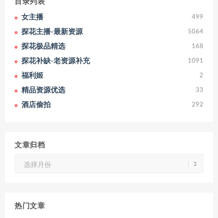
目录列表
女主播
499
探花主播-最新资源
5064
探花极品精选
168
探花补缺-老资源补充
1091
福利姬
2
精品资源优选
33
酒店偷拍
292
文章归档
文
章
归
档
热门文章