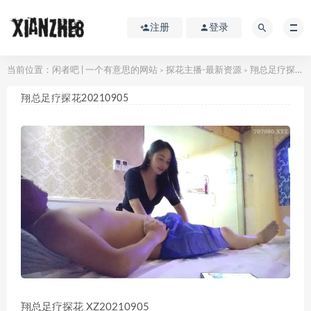
注册
登录
当前位置：
闲者吧 | 一个有意思的网站
探花主播-最新资源
翔总足疗探花20210905
>
>
翔总足疗探花20210905
翔总足疗探花 XZ20210905