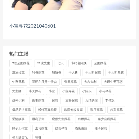
小宝寻花2021040601
热门主播
9总全国探花
91沈先生
七天
专约老阿姨
全国探花
凯迪拉克
利哥探花
加钱哥
千人斩
千人斩探花
千人斩星选
午夜寻花
哥现在只是个传说
壹屌探花
大吉大利
大屌生无可恋
女主播
小天探花
小宝
小宝寻花
小陈头
小马寻花
战神小利
换妻探花
探花
文轩探花
无情的屌
李寻欢
极品足浴探花
模特写真拍摄
欧阳专攻良家
歌厅探花
步宾探花
爱情故事
用利顶你
瘦猴先生探花
白嫖探花
秦少会所探花
胖子工作室
走马探花
赵总寻花
酒店偷拍
锤子探花
雀儿满天飞
鸭哥