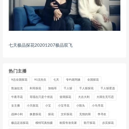
七天极品探花20201207极品双飞
热门主播
9总全国探花
91沈先生
七天
专约老阿姨
全国探花
凯迪拉克
利哥探花
加钱哥
千人斩
千人斩探花
千人斩星选
午夜寻花
哥现在只是个传说
壹屌探花
大吉大利
大屌生无可恋
女主播
小天探花
小宝
小宝寻花
小陈头
小马寻花
战神小利
换妻探花
探花
文轩探花
无情的屌
李寻欢
极品足浴探花
模特写真拍摄
欧阳专攻良家
歌厅探花
步宾探花