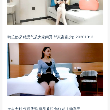
鸭总侦探 绝品气质大家闺秀 邻家富豪少妇20201013
大吉大利 气质优雅 极品兼职少妇 超主动享受