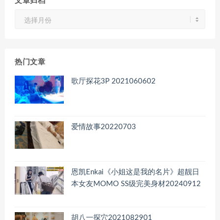
文章归档
文
章
归
档
热门文章
歌厅探花3P 2021060602
爱情故事20220703
恩凯Enkai《小姐这是我的名片》超靓日
本女友MOMO SS级完美身材20240912
胡八一探穴2021082901