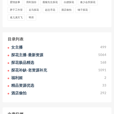
爱情故事
用利顶你
瘦猴先生探花
白嫖探花
秦少会所探花
胖子工作室
走马探花
赵总寻花
酒店偷拍
锤子探花
雀儿满天飞
鸭哥
目录列表
女主播
499
探花主播-最新资源
5064
探花极品精选
168
探花补缺-老资源补充
1091
福利姬
2
精品资源优选
33
酒店偷拍
292