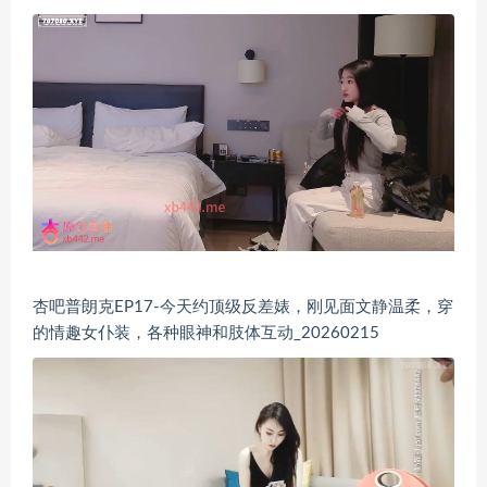
杏吧普朗克EP17-今天约顶级反差婊，刚见面文静温柔，穿
的情趣女仆装，各种眼神和肢体互动_20260215