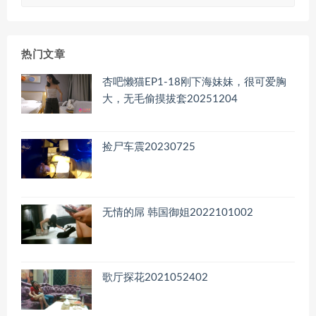
章
归
档
热门文章
杏吧懒猫EP1-18刚下海妹妹，很可爱胸
大，无毛偷摸拔套20251204
捡尸车震20230725
无情的屌 韩国御姐2022101002
歌厅探花2021052402