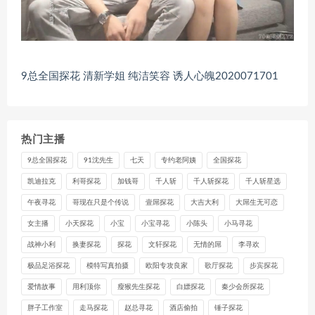
9总全国探花 清新学姐 纯洁笑容 诱人心魄2020071701
热门主播
9总全国探花
91沈先生
七天
专约老阿姨
全国探花
凯迪拉克
利哥探花
加钱哥
千人斩
千人斩探花
千人斩星选
午夜寻花
哥现在只是个传说
壹屌探花
大吉大利
大屌生无可恋
女主播
小天探花
小宝
小宝寻花
小陈头
小马寻花
战神小利
换妻探花
探花
文轩探花
无情的屌
李寻欢
极品足浴探花
模特写真拍摄
欧阳专攻良家
歌厅探花
步宾探花
爱情故事
用利顶你
瘦猴先生探花
白嫖探花
秦少会所探花
胖子工作室
走马探花
赵总寻花
酒店偷拍
锤子探花