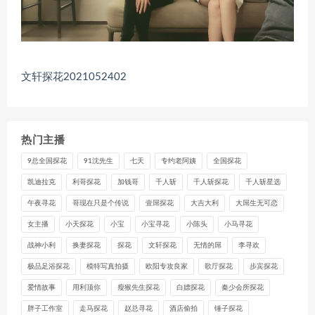
文轩探花2021052402
热门主播
9总全国探花
91沈先生
七天
专约老阿姨
全国探花
凯迪拉克
利哥探花
加钱哥
千人斩
千人斩探花
千人斩星选
午夜寻花
哥现在只是个传说
壹屌探花
大吉大利
大屌生无可恋
女主播
小天探花
小宝
小宝寻花
小陈头
小马寻花
战神小利
换妻探花
探花
文轩探花
无情的屌
李寻欢
极品足浴探花
模特写真拍摄
欧阳专攻良家
歌厅探花
步宾探花
爱情故事
用利顶你
瘦猴先生探花
白嫖探花
秦少会所探花
胖子工作室
走马探花
赵总寻花
酒店偷拍
锤子探花