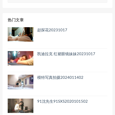
章
归
档
热门文章
赵探花20231017
凯迪拉克 红裙眼镜妹妹20231017
模特写真拍摄2024011402
91沈先生91SXS2020101502