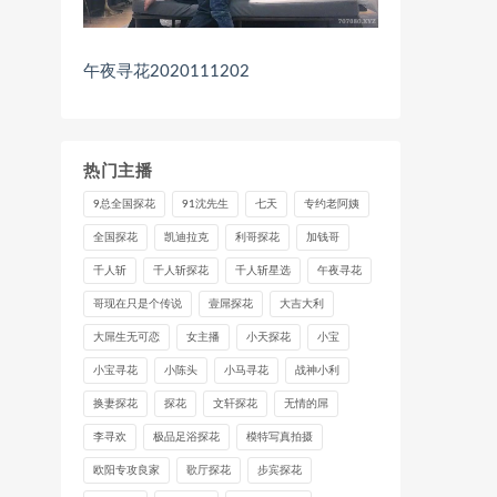
午夜寻花2020111202
热门主播
9总全国探花
91沈先生
七天
专约老阿姨
全国探花
凯迪拉克
利哥探花
加钱哥
千人斩
千人斩探花
千人斩星选
午夜寻花
哥现在只是个传说
壹屌探花
大吉大利
大屌生无可恋
女主播
小天探花
小宝
小宝寻花
小陈头
小马寻花
战神小利
换妻探花
探花
文轩探花
无情的屌
李寻欢
极品足浴探花
模特写真拍摄
欧阳专攻良家
歌厅探花
步宾探花