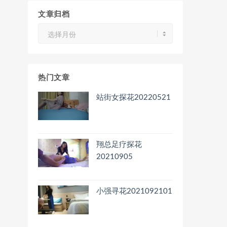
文章归档
文
章
归
档
热门文章
站街女探花20220521
翔总足疗探花
20210905
小强寻花2021092101