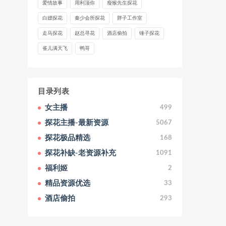
爱情故事
用利顶你
瘦猴先生探花
白嫖探花
秦少会所探花
胖子工作室
走马探花
赵总寻花
酒店偷拍
锤子探花
雀儿满天飞
鸭哥
目录列表
女主播
499
探花主播-最新资源
5067
探花极品精选
168
探花补缺-老资源补充
1091
福利姬
2
精品资源优选
33
酒店偷拍
293