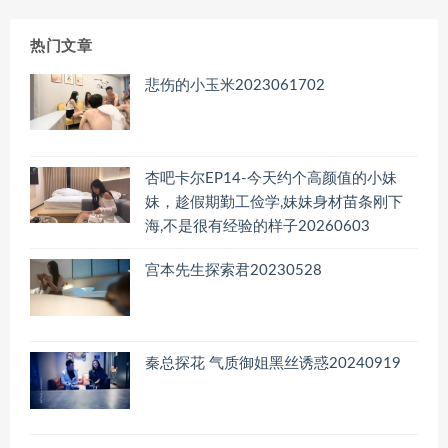
档
热门文章
悲伤的小玉米2023061702
杏吧卡尔EP14-今天约个高颜值的小妹
妹，趁假期勤工俭学,妹妹身材苗条刚下
海,不是很有经验的样子20260603
宫本先生探索君20230528
秦总探花 气质御姐黑丝诱惑20240919