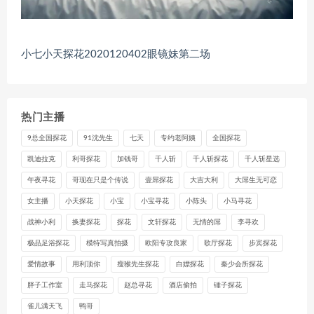
小七小天探花2020120402眼镜妹第二场
热门主播
9总全国探花
91沈先生
七天
专约老阿姨
全国探花
凯迪拉克
利哥探花
加钱哥
千人斩
千人斩探花
千人斩星选
午夜寻花
哥现在只是个传说
壹屌探花
大吉大利
大屌生无可恋
女主播
小天探花
小宝
小宝寻花
小陈头
小马寻花
战神小利
换妻探花
探花
文轩探花
无情的屌
李寻欢
极品足浴探花
模特写真拍摄
欧阳专攻良家
歌厅探花
步宾探花
爱情故事
用利顶你
瘦猴先生探花
白嫖探花
秦少会所探花
胖子工作室
走马探花
赵总寻花
酒店偷拍
锤子探花
雀儿满天飞
鸭哥