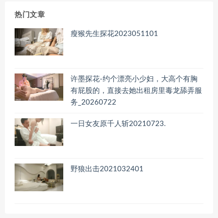
档
热门文章
瘦猴先生探花2023051101
许墨探花-约个漂亮小少妇，大高个有胸
有屁股的，直接去她出租房里毒龙舔弄服
务_20260722
一日女友原千人斩20210723.
野狼出击2021032401