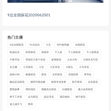
9总全国探花2020062001
热门主播
9总全国探花
91沈先生
七天
专约老阿姨
全国探花
凯迪拉克
利哥探花
加钱哥
千人斩
千人斩探花
千人斩星选
午夜寻花
哥现在只是个传说
壹屌探花
大吉大利
大屌生无可恋
女主播
小天探花
小宝
小宝寻花
小陈头
小马寻花
战神小利
换妻探花
探花
文轩探花
无情的屌
李寻欢
极品足浴探花
模特写真拍摄
欧阳专攻良家
歌厅探花
步宾探花
爱情故事
用利顶你
瘦猴先生探花
白嫖探花
秦少会所探花
胖子工作室
走马探花
赵总寻花
酒店偷拍
锤子探花
雀儿满天飞
鸭哥