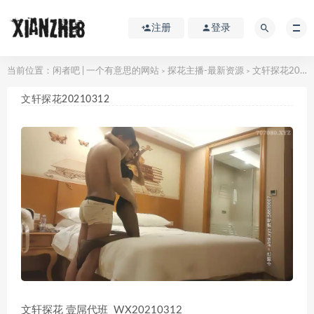
注册
登录
当前位置：
闲者吧 | 一个有意思的网站
探花主播-最新资源
文轩探花20210312
>
>
文轩探花20210312
文轩探花 壹屌代班 WX20210312