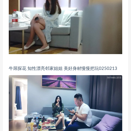
牛屌探花 知性漂亮邻家姐姐 美好身材慢慢把玩0250213