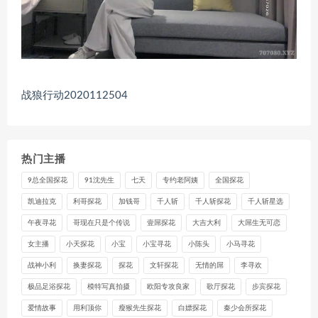
战狼行动2020112504
热门主播
9总全国探花
91沈先生
七天
专约老阿姨
全国探花
凯迪拉克
利哥探花
加钱哥
千人斩
千人斩探花
千人斩星选
午夜寻花
哥现在只是个传说
壹屌探花
大吉大利
大屌生无可恋
女主播
小天探花
小宝
小宝寻花
小陈头
小马寻花
战神小利
换妻探花
探花
文轩探花
无情的屌
李寻欢
极品足浴探花
模特写真拍摄
欧阳专攻良家
歌厅探花
步宾探花
爱情故事
用利顶你
瘦猴先生探花
白嫖探花
秦少会所探花