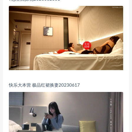
快乐大本营 极品红裙换妻20230617