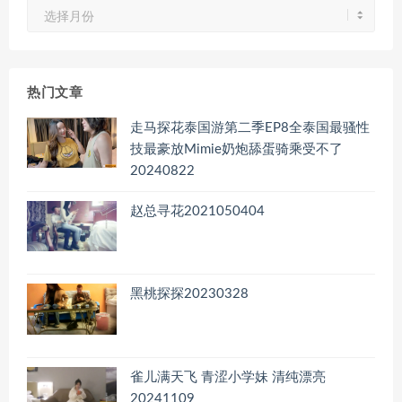
文
章
归
档
热门文章
走马探花泰国游第二季EP8全泰国最骚性
技最豪放Mimie奶炮舔蛋骑乘受不了
20240822
赵总寻花2021050404
黑桃探探20230328
雀儿满天飞 青涩小学妹 清纯漂亮
20241109