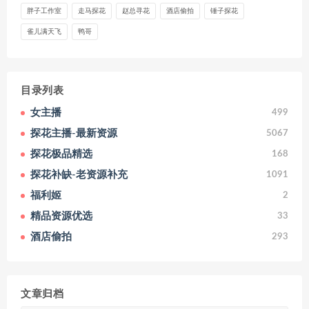
胖子工作室
走马探花
赵总寻花
酒店偷拍
锤子探花
雀儿满天飞
鸭哥
目录列表
女主播
499
探花主播-最新资源
5067
探花极品精选
168
探花补缺-老资源补充
1091
福利姬
2
精品资源优选
33
酒店偷拍
293
文章归档