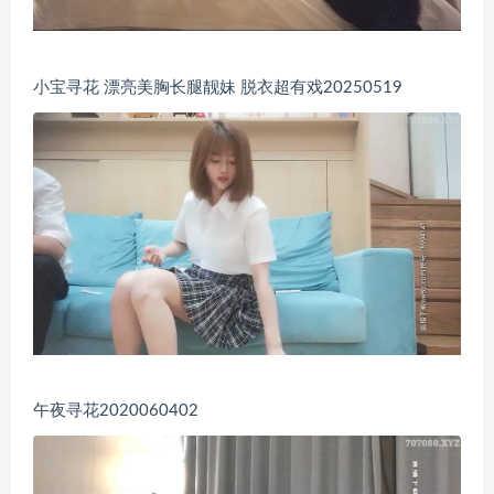
小宝寻花 漂亮美胸长腿靓妹 脱衣超有戏20250519
午夜寻花2020060402