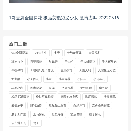
1哥壹屌全国探花 极品美艳短发少女 激情澎湃 20220615
热门主播
9总全国探花
91沈先生
七天
专约老阿姨
全国探花
凯迪拉克
利哥探花
加钱哥
千人斩
千人斩探花
千人斩星选
午夜寻花
哥现在只是个传说
壹屌探花
大吉大利
大屌生无可恋
女主播
小天探花
小宝
小宝寻花
小陈头
小马寻花
战神小利
换妻探花
探花
文轩探花
无情的屌
李寻欢
极品足浴探花
模特写真拍摄
欧阳专攻良家
歌厅探花
步宾探花
爱情故事
用利顶你
瘦猴先生探花
白嫖探花
秦少会所探花
胖子工作室
走马探花
赵总寻花
酒店偷拍
锤子探花
雀儿满天飞
鸭哥