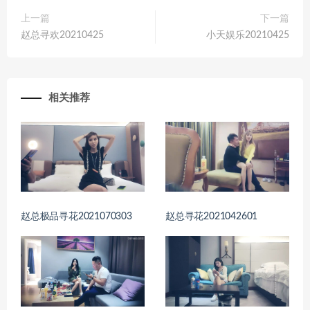
上一篇
下一篇
赵总寻欢20210425
小天娱乐20210425
相关推荐
赵总极品寻花2021070303
赵总寻花2021042601