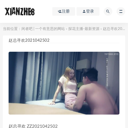
注册
登录
当前位置：
闲者吧 | 一个有意思的网站
探花主播-最新资源
赵总寻欢2021042502
>
>
赵总寻欢2021042502
赵总寻欢 ZZ2021042502