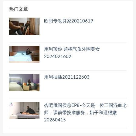
档
热门文章
欧阳专攻良家20210619
用利顶你 超棒气质外围美女
2024021602
用利抽插2021122603
杏吧俄国侯总EP8-今天是一位三国混血老
师，课前带按摩服务，奶子和逼很嫩
20260415