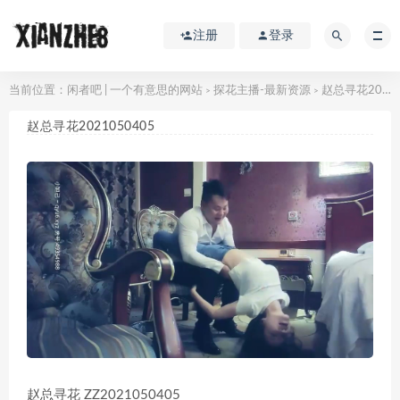
注册
登录
当前位置：
闲者吧 | 一个有意思的网站
探花主播-最新资源
赵总寻花2021050405
>
>
赵总寻花2021050405
赵总寻花 ZZ2021050405