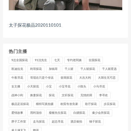
太子探花极品2020110101
热门主播
9总全国探花
91沈先生
七天
专约老阿姨
全国探花
凯迪拉克
利哥探花
加钱哥
千人斩
千人斩探花
千人斩星选
午夜寻花
哥现在只是个传说
壹屌探花
大吉大利
大屌生无可恋
女主播
小天探花
小宝
小宝寻花
小陈头
小马寻花
战神小利
换妻探花
探花
文轩探花
无情的屌
李寻欢
极品足浴探花
模特写真拍摄
欧阳专攻良家
歌厅探花
步宾探花
爱情故事
用利顶你
瘦猴先生探花
白嫖探花
秦少会所探花
胖子工作室
走马探花
赵总寻花
酒店偷拍
锤子探花
雀儿满天飞
鸭哥