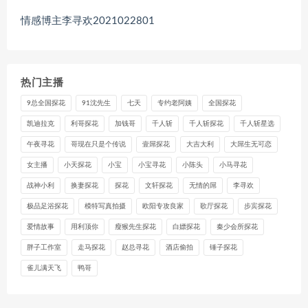
情感博主李寻欢2021022801
热门主播
9总全国探花
91沈先生
七天
专约老阿姨
全国探花
凯迪拉克
利哥探花
加钱哥
千人斩
千人斩探花
千人斩星选
午夜寻花
哥现在只是个传说
壹屌探花
大吉大利
大屌生无可恋
女主播
小天探花
小宝
小宝寻花
小陈头
小马寻花
战神小利
换妻探花
探花
文轩探花
无情的屌
李寻欢
极品足浴探花
模特写真拍摄
欧阳专攻良家
歌厅探花
步宾探花
爱情故事
用利顶你
瘦猴先生探花
白嫖探花
秦少会所探花
胖子工作室
走马探花
赵总寻花
酒店偷拍
锤子探花
雀儿满天飞
鸭哥