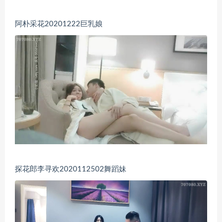
阿朴采花20201222巨乳娘
探花郎李寻欢2020112502舞蹈妹