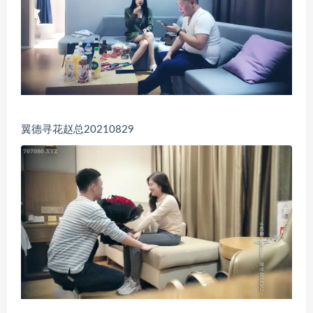
翼德寻花赵总20210829