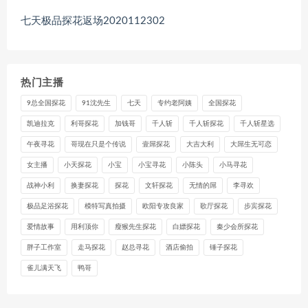
七天极品探花返场2020112302
热门主播
9总全国探花
91沈先生
七天
专约老阿姨
全国探花
凯迪拉克
利哥探花
加钱哥
千人斩
千人斩探花
千人斩星选
午夜寻花
哥现在只是个传说
壹屌探花
大吉大利
大屌生无可恋
女主播
小天探花
小宝
小宝寻花
小陈头
小马寻花
战神小利
换妻探花
探花
文轩探花
无情的屌
李寻欢
极品足浴探花
模特写真拍摄
欧阳专攻良家
歌厅探花
步宾探花
爱情故事
用利顶你
瘦猴先生探花
白嫖探花
秦少会所探花
胖子工作室
走马探花
赵总寻花
酒店偷拍
锤子探花
雀儿满天飞
鸭哥