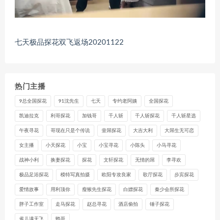
七天极品探花双飞返场20201122
热门主播
9总全国探花
91沈先生
七天
专约老阿姨
全国探花
凯迪拉克
利哥探花
加钱哥
千人斩
千人斩探花
千人斩星选
午夜寻花
哥现在只是个传说
壹屌探花
大吉大利
大屌生无可恋
女主播
小天探花
小宝
小宝寻花
小陈头
小马寻花
战神小利
换妻探花
探花
文轩探花
无情的屌
李寻欢
极品足浴探花
模特写真拍摄
欧阳专攻良家
歌厅探花
步宾探花
爱情故事
用利顶你
瘦猴先生探花
白嫖探花
秦少会所探花
胖子工作室
走马探花
赵总寻花
酒店偷拍
锤子探花
雀儿满天飞
鸭哥