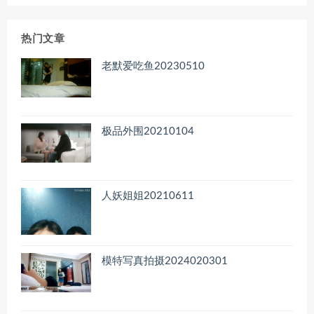
归
档
热门文章
老默爱吃鱼20230510
极品外围20210104
人妖姐姐20210611
模特写真拍摄2024020301