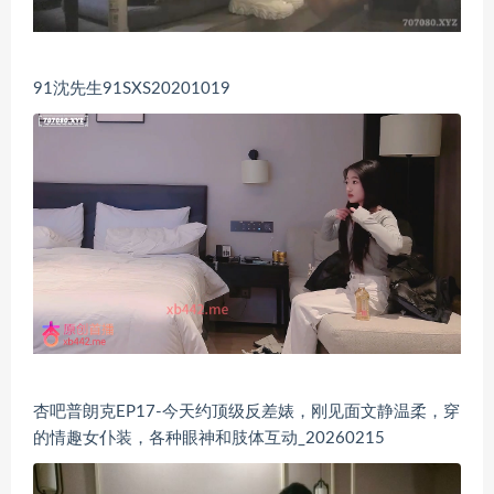
91沈先生91SXS20201019
杏吧普朗克EP17-今天约顶级反差婊，刚见面文静温柔，穿
的情趣女仆装，各种眼神和肢体互动_20260215