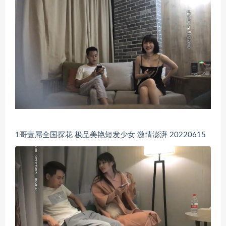
1哥壹屌全国探花 极品美艳短发少女 激情澎湃 20220615