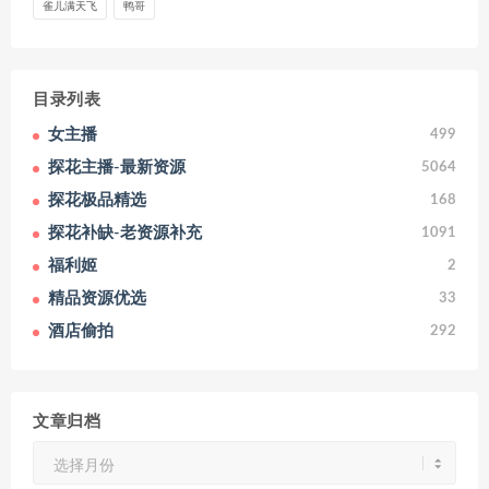
雀儿满天飞
鸭哥
目录列表
女主播
499
探花主播-最新资源
5064
探花极品精选
168
探花补缺-老资源补充
1091
福利姬
2
精品资源优选
33
酒店偷拍
292
文章归档
文
章