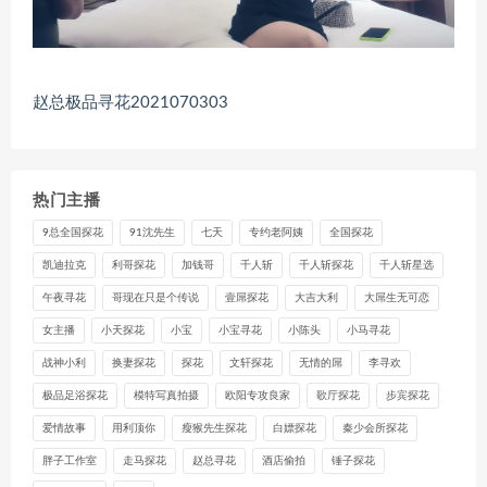
赵总极品寻花2021070303
热门主播
9总全国探花
91沈先生
七天
专约老阿姨
全国探花
凯迪拉克
利哥探花
加钱哥
千人斩
千人斩探花
千人斩星选
午夜寻花
哥现在只是个传说
壹屌探花
大吉大利
大屌生无可恋
女主播
小天探花
小宝
小宝寻花
小陈头
小马寻花
战神小利
换妻探花
探花
文轩探花
无情的屌
李寻欢
极品足浴探花
模特写真拍摄
欧阳专攻良家
歌厅探花
步宾探花
爱情故事
用利顶你
瘦猴先生探花
白嫖探花
秦少会所探花
胖子工作室
走马探花
赵总寻花
酒店偷拍
锤子探花