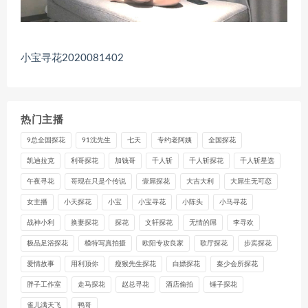
小宝寻花2020081402
热门主播
9总全国探花
91沈先生
七天
专约老阿姨
全国探花
凯迪拉克
利哥探花
加钱哥
千人斩
千人斩探花
千人斩星选
午夜寻花
哥现在只是个传说
壹屌探花
大吉大利
大屌生无可恋
女主播
小天探花
小宝
小宝寻花
小陈头
小马寻花
战神小利
换妻探花
探花
文轩探花
无情的屌
李寻欢
极品足浴探花
模特写真拍摄
欧阳专攻良家
歌厅探花
步宾探花
爱情故事
用利顶你
瘦猴先生探花
白嫖探花
秦少会所探花
胖子工作室
走马探花
赵总寻花
酒店偷拍
锤子探花
雀儿满天飞
鸭哥