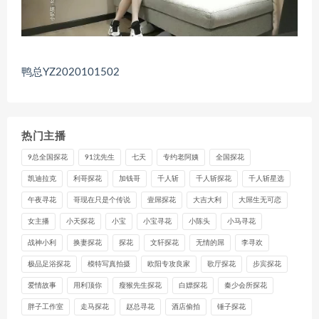
鸭总YZ2020101502
热门主播
9总全国探花
91沈先生
七天
专约老阿姨
全国探花
凯迪拉克
利哥探花
加钱哥
千人斩
千人斩探花
千人斩星选
午夜寻花
哥现在只是个传说
壹屌探花
大吉大利
大屌生无可恋
女主播
小天探花
小宝
小宝寻花
小陈头
小马寻花
战神小利
换妻探花
探花
文轩探花
无情的屌
李寻欢
极品足浴探花
模特写真拍摄
欧阳专攻良家
歌厅探花
步宾探花
爱情故事
用利顶你
瘦猴先生探花
白嫖探花
秦少会所探花
胖子工作室
走马探花
赵总寻花
酒店偷拍
锤子探花