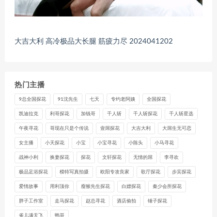
大吉大利 高冷极品大长腿 筋疲力尽 2024041202
热门主播
9总全国探花
91沈先生
七天
专约老阿姨
全国探花
凯迪拉克
利哥探花
加钱哥
千人斩
千人斩探花
千人斩星选
午夜寻花
哥现在只是个传说
壹屌探花
大吉大利
大屌生无可恋
女主播
小天探花
小宝
小宝寻花
小陈头
小马寻花
战神小利
换妻探花
探花
文轩探花
无情的屌
李寻欢
极品足浴探花
模特写真拍摄
欧阳专攻良家
歌厅探花
步宾探花
爱情故事
用利顶你
瘦猴先生探花
白嫖探花
秦少会所探花
胖子工作室
走马探花
赵总寻花
酒店偷拍
锤子探花
雀儿满天飞
鸭哥