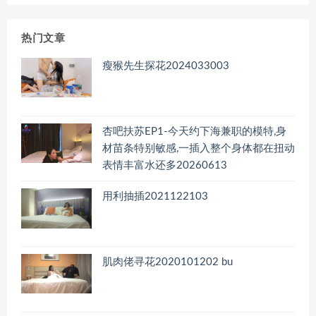
归
档
热门文章
瘦猴先生探花2024033003
杏吧扶苏EP1-今天约下海兼职的模特,身
材苗条特别敏感,一插入整个身体都在扭动
表情丰富水还多20260613
用利抽插2021122103
肌肉佬寻花2020101202 bu