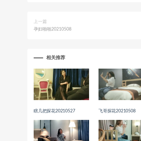
上一篇
孕妇啪啪20210508
相关推荐
瞎几把探花20210527
飞哥探花20210508