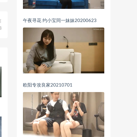
午夜寻花 约小宝同一妹妹20200623
篇
8
欧阳专攻良家20210701