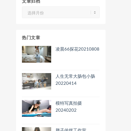
文章归档
文
章
归
档
热门文章
凌晨66探花20210808
人生无常大肠包小肠
20220414
模特写真拍摄
20240202
胖子传媒工作室