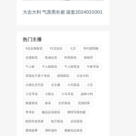
大吉大利 气质黑长裙 拔套2024031001
热门主播
9总全国探花
91沈先生
七天
专约老阿姨
全国探花
凯迪拉克
利哥探花
加钱哥
千人斩
千人斩探花
千人斩星选
午夜寻花
哥现在只是个传说
壹屌探花
大吉大利
大屌生无可恋
女主播
小天探花
小宝
小宝寻花
小陈头
小马寻花
战神小利
换妻探花
探花
文轩探花
无情的屌
李寻欢
极品足浴探花
模特写真拍摄
欧阳专攻良家
歌厅探花
步宾探花
爱情故事
用利顶你
瘦猴先生探花