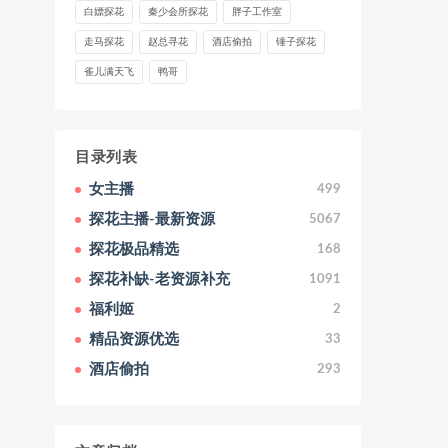
白嫖探花
秦少会所探花
胖子工作室
走马探花
赵总寻花
酒店偷拍
锤子探花
雀儿满天飞
鸭哥
目录列表
女主播
499
探花主播-最新资源
5067
探花极品精选
168
探花补缺-老资源补充
1091
福利姬
2
精品资源优选
33
酒店偷拍
293